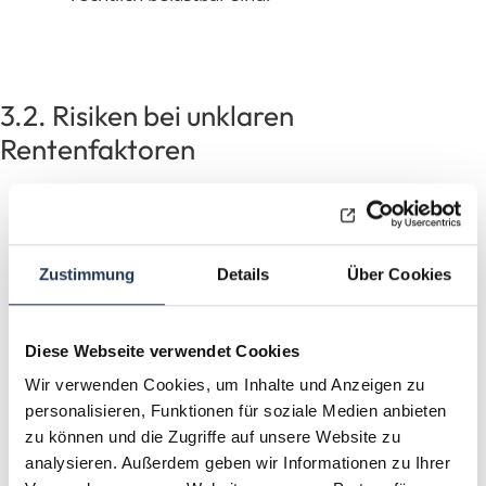
3.2. Risiken bei unklaren
Rentenfaktoren
Garantierte vs. flexible Faktoren:
Verträge, die nur Anpassungsrechte ohne
Zustimmung
Details
Über Cookies
Wiederaufsetzung enthalten, bergen das
Risiko von Leistungsabweichungen.
Diese Webseite verwendet Cookies
Symmetrieprinzip:
Fehlt ein
Wir verwenden Cookies, um Inhalte und Anzeigen zu
Mechanismus zur Wiederheraufsetzung,
personalisieren, Funktionen für soziale Medien anbieten
kann dies zu rechtlichen
zu können und die Zugriffe auf unsere Website zu
Auseinandersetzungen mit Arbeitnehmern
analysieren. Außerdem geben wir Informationen zu Ihrer