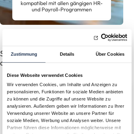
kompatibel mit allen gängigen HR-
und Payroll-Programmen
So profitieren Sie von unserer
Zustimmung
Details
Über Cookies
digitalen bAV-Verwaltung
Diese Webseite verwendet Cookies
Wir verwenden Cookies, um Inhalte und Anzeigen zu
personalisieren, Funktionen für soziale Medien anbieten
Effiziente, automatisierte
zu können und die Zugriffe auf unsere Website zu
Administration
analysieren. Außerdem geben wir Informationen zu Ihrer
Verwendung unserer Website an unsere Partner für
®
Mit EasyPension
werden alle
soziale Medien, Werbung und Analysen weiter. Unsere
Verwaltungsprozesse Ihrer bAV – von
Partner führen diese Informationen möglicherweise mit
Vertragsverwaltung über Fristen und