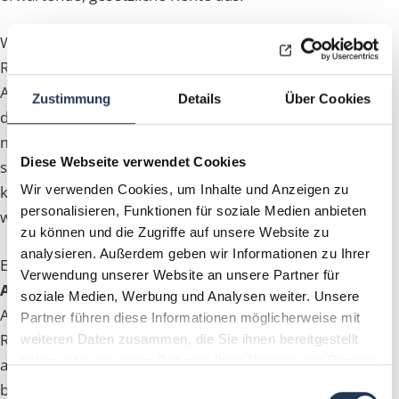
Wohingegen 1957 noch 4,5 Arbeitnehmer auf 1
Rentner kamen, werden es 2040 nur noch 1,5
Arbeitnehmer sein. Fest steht bereits jetzt schon,
Zustimmung
Details
Über Cookies
dass die diese Zahl in den Folgejahren sich noch
mehr reduzieren wird. Es wird daher unvermeidbar
Diese Webseite verwendet Cookies
sein sich um eine zusätzliche Altersvorsorge zu
Wir verwenden Cookies, um Inhalte und Anzeigen zu
kümmern, wenn der Lebensstandard gehalten
personalisieren, Funktionen für soziale Medien anbieten
werden soll.
zu können und die Zugriffe auf unsere Website zu
analysieren. Außerdem geben wir Informationen zu Ihrer
Eine effektive Methode, um die
Rentenlücke im
Verwendung unserer Website an unsere Partner für
Alter zu schließen
, bietet die betriebliche
soziale Medien, Werbung und Analysen weiter. Unsere
Altersvorsorge. Wohingegen bei der privaten
Partner führen diese Informationen möglicherweise mit
Rentenversicherung der Versicherungsnehmer
weiteren Daten zusammen, die Sie ihnen bereitgestellt
haben oder die sie im Rahmen Ihrer Nutzung der Dienste
alleiniger Einzahler ist, kommen bei der
gesammelt haben.
betrieblichen Altersvorsorge drei Parteien
Einwilligungsauswahl