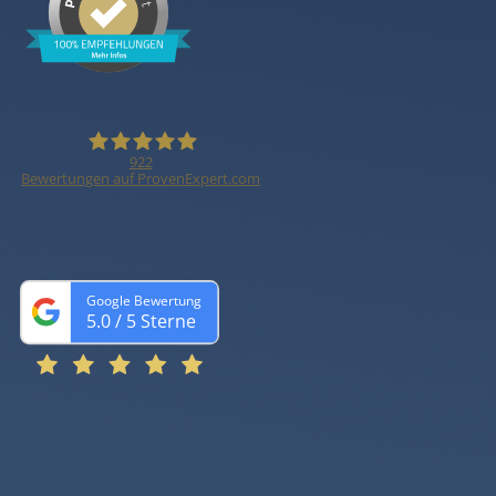
922
Bewertungen auf ProvenExpert.com
BRANDCONSULT
GmbH -
Google Bewertung
Spezialisten für
5.0
 / 5 Sterne
betriebliche
Altersvorsorge
(bAV)