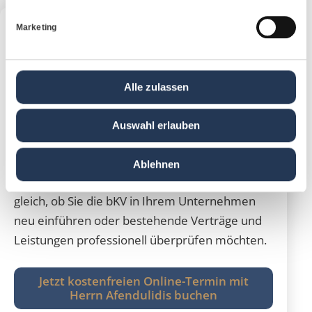
Marketing
Unser
bKV-Experte Anselm Afendulidis
berät
Sie zu allen Anliegen rund um die
betriebliche
Krankenversicherung
.
Alle zulassen
Auswahl erlauben
Mit
20 Jahren Erfahrung
im Bereich
betrieblicher Benefits haben Sie mit ihm einen
Ablehnen
kompetenten Partner an Ihrer Seite – ganz
gleich, ob Sie die bKV in Ihrem Unternehmen
neu einführen oder bestehende Verträge und
Leistungen professionell überprüfen möchten.
Jetzt kostenfreien Online-Termin mit
Herrn Afendulidis buchen