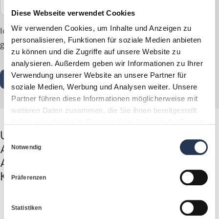
E-Mail
*
Diese Webseite verwendet Cookies
Wir verwenden Cookies, um Inhalte und Anzeigen zu
Ich habe die
Datenschutzerklärung
zur Kenntnis
personalisieren, Funktionen für soziale Medien anbieten
genommen.
zu können und die Zugriffe auf unsere Website zu
analysieren. Außerdem geben wir Informationen zu Ihrer
Friendly Captcha V2
*
Verwendung unserer Website an unsere Partner für
Weiter
soziale Medien, Werbung und Analysen weiter. Unsere
Partner führen diese Informationen möglicherweise mit
weiteren Daten zusammen, die Sie ihnen bereitgestellt
haben oder die sie im Rahmen Ihrer Nutzung der Dienste
Unser bKV-Experte Anselm
gesammelt haben.
Einwilligungsauswahl
Afendulidis berät Sie zu allen
Notwendig
Anliegen rund um die betriebliche
Krankenversicherung.
Präferenzen
Statistiken