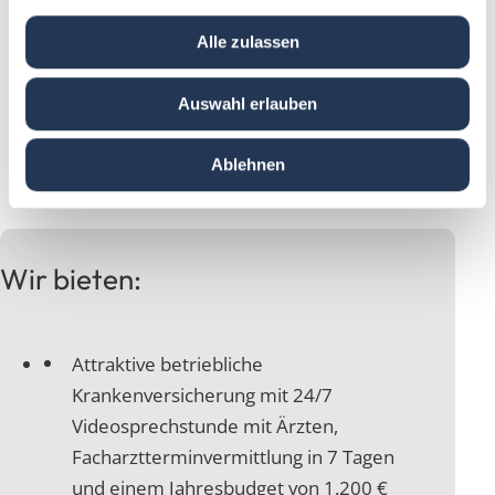
Bereitschaft zu bundesweiten
Alle zulassen
Beratungseinsätzen
Technisches Verständnis und
Auswahl erlauben
professioneller Umgang mit MS Office
Ablehnen
Wir bieten:
Attraktive betriebliche
Krankenversicherung mit 24/7
Videosprechstunde mit Ärzten,
Facharztterminvermittlung in 7 Tagen
und einem Jahresbudget von 1.200 €