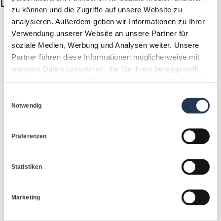
Deine Qualifikationen:
zu können und die Zugriffe auf unsere Website zu
analysieren. Außerdem geben wir Informationen zu Ihrer
Verwendung unserer Website an unsere Partner für
Idealerweise abgeschlossene Ausbildung
soziale Medien, Werbung und Analysen weiter. Unsere
als Kaufmann/-frau für Versicherungen und
Partner führen diese Informationen möglicherweise mit
Finanzen (m/w/d) oder vergleichbare
weiteren Daten zusammen, die Sie ihnen bereitgestellt
Ausbildung
haben oder die sie im Rahmen Ihrer Nutzung der Dienste
gesammelt haben.
Einwilligungsauswahl
Leidenschaft im Vertrieb
Notwendig
Praktische sowie mehrjährige Erfahrungen
im Bereich der betrieblichen
Präferenzen
Altersvorsorge
Belastbarkeit, Eigeninitiative, sicheres und
Statistiken
professionelles Auftreten
Ausgeprägtes dienstleistungsorientiertes
Marketing
Denken und Handeln